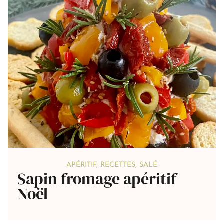
APÉRITIF
,
RECETTES
,
SALÉ
Sapin fromage apéritif
Noël