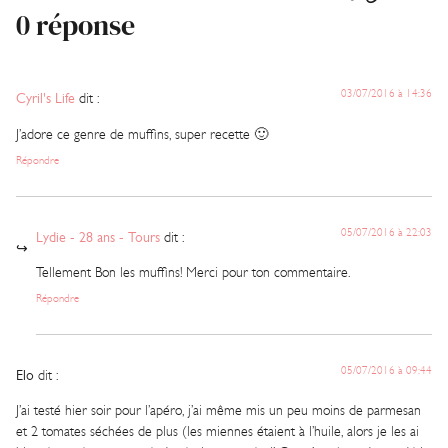
0 réponse
03/07/2016 à 14:36
Cyril's Life
dit :
J’adore ce genre de muffins, super recette 🙂
Répondre
05/07/2016 à 22:03
Lydie - 28 ans - Tours
dit :
Tellement Bon les muffins! Merci pour ton commentaire.
Répondre
05/07/2016 à 09:44
Elo
dit :
J’ai testé hier soir pour l’apéro, j’ai même mis un peu moins de parmesan
et 2 tomates séchées de plus (les miennes étaient à l’huile, alors je les ai