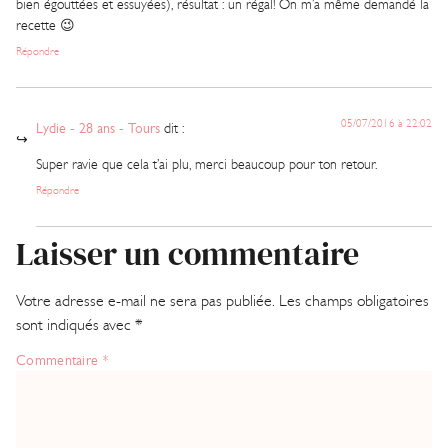
bien égouttées et essuyées), résultat : un régal! On m’a même demandé la
recette 😉
Répondre
05/07/2016 à 22:02
Lydie - 28 ans - Tours
dit :
Super ravie que cela t’ai plu, merci beaucoup pour ton retour.
Répondre
Laisser un commentaire
Votre adresse e-mail ne sera pas publiée.
Les champs obligatoires
sont indiqués avec
*
Commentaire
*