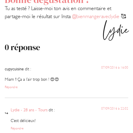
Tu as testé ? Laisse-moi ton avis en commentaire et
partage-moi le résultat sur Insta
@bienmangeraveclydie
🥰
Lydie
0 réponse
07/09/2016 à 16:00
cupycuisine
dit :
Miam !! Ça a l’air trop bon ! 😍😍
Répondre
07/09/2016 à 22:02
Lydie - 28 ans - Tours
dit :
C’est délicieux!
Répondre