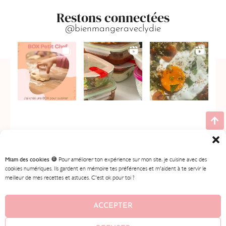
Restons connectées
@bienmangeraveclydie
Miam des cookies 🍪
Pour améliorer ton expérience sur mon site, je cuisine avec des
cookies numériques. Ils gardent en mémoire tes préférences et m'aident à te servir le
meilleur de mes recettes et astuces. C'est ok pour toi ?
ACCUEIL
MES RECETTES
MON PROGRAMME
BOUTIQUE
CONTENU GRATUIT
À PROPOS
ACCEPTER
CONTACT