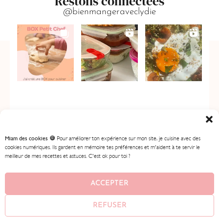
Restons connectées
@bienmangeraveclydie
Miam des cookies 🍪
Pour améliorer ton expérience sur mon site, je cuisine avec des
cookies numériques. Ils gardent en mémoire tes préférences et m'aident à te servir le
meilleur de mes recettes et astuces. C'est ok pour toi ?
ACCUEIL
MES RECETTES
MON PROGRAMME
BOUTIQUE
CONTENU GRATUIT
À PROPOS
ACCEPTER
CONTACT
REFUSER
© 2026
BIEN MANGER AVEC LYDIE
• AVEC ♥ PAR
AMEENA