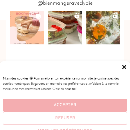
@bienmangeraveclydie
Miam des cookies 🍪
Pour améliorer ton expérience sur mon site, je cuisine avec des
cookies numériques. Ils gardent en mémoire tes préférences et m'aident à te servir le
meilleur de mes recettes et astuces. C'est ok pour toi ?
ACCUEIL
MES RECETTES
MON PROGRAMME
BOUTIQUE
CONTENU GRATUIT
À PROPOS
ACCEPTER
CONTACT
REFUSER
© 2026
BIEN MANGER AVEC LYDIE
• AVEC ♥ PAR
AMEENA