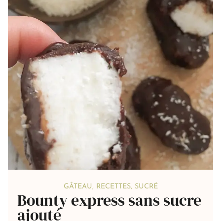
GÂTEAU
,
RECETTES
,
SUCRÉ
Bounty express sans sucre
ajouté