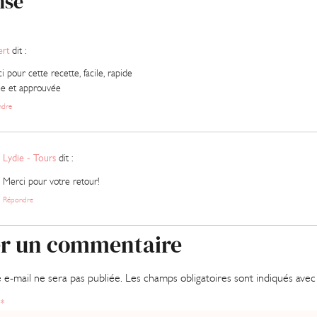
nse
rt
dit :
i pour cette recette, facile, rapide
ée et approuvée
ndre
Lydie - Tours
dit :
Merci pour votre retour!
Répondre
er un commentaire
 e-mail ne sera pas publiée.
Les champs obligatoires sont indiqués ave
e
*