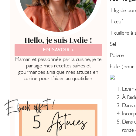
1 kg de po
1 œuf
1 cuillère 
Hello, je suis Lydie !
Sel
EN SAVOIR +
Poivre
Maman et passionnée par la cuisine, je te
partage mes recettes saines et
huile (pour 
gourmandes ainsi que mes astuces en
cuisine pour t’aider au quotidien.
Laver
À l’ai
Ebook offert !
Dans u
Incorp
Dans u
ronde 