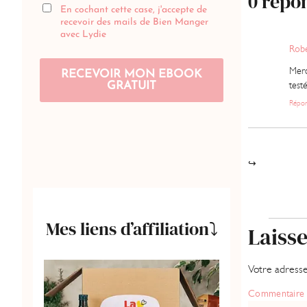
0 répo
Robe
Merc
test
Répo
Mes liens d’affiliation⤵️
Laiss
Votre adresse
Commentair