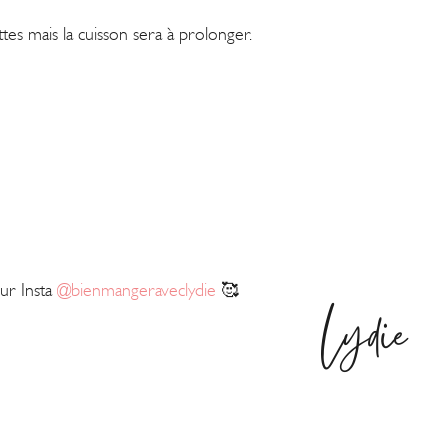
es mais la cuisson sera à prolonger.
sur Insta
@bienmangeraveclydie
🥰
Lydie