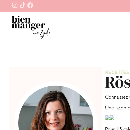
RECETTES
Rös
Connaissez v
Une façon or
Pour 15 gal