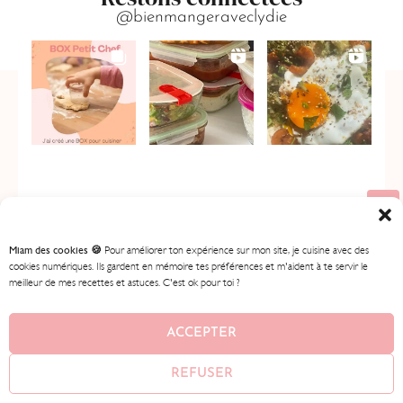
@bienmangeraveclydie
Miam des cookies 🍪
Pour améliorer ton expérience sur mon site, je cuisine avec des
cookies numériques. Ils gardent en mémoire tes préférences et m'aident à te servir le
meilleur de mes recettes et astuces. C'est ok pour toi ?
ACCUEIL
MES RECETTES
MON PROGRAMME
BOUTIQUE
CONTENU GRATUIT
À PROPOS
ACCEPTER
CONTACT
REFUSER
© 2026
BIEN MANGER AVEC LYDIE
• AVEC ♥ PAR
AMEENA