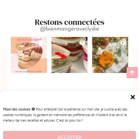
Restons connectées
@bienmangeraveclydie
Miam des cookies 🍪
Pour améliorer ton expérience sur mon site, je cuisine avec des
cookies numériques. Ils gardent en mémoire tes préférences et m'aident à te servir le
meilleur de mes recettes et astuces. C'est ok pour toi ?
ACCUEIL
MES RECETTES
MON PROGRAMME
BOUTIQUE
CONTENU GRATUIT
À PROPOS
ACCEPTER