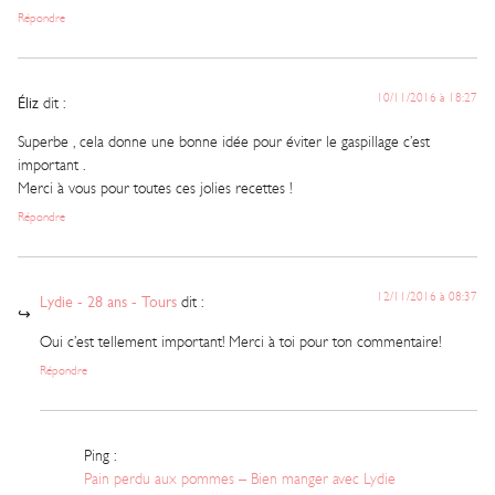
Répondre
10/11/2016 à 18:27
Éliz
dit :
Superbe , cela donne une bonne idée pour éviter le gaspillage c’est
important .
Merci à vous pour toutes ces jolies recettes !
Répondre
12/11/2016 à 08:37
Lydie - 28 ans - Tours
dit :
Oui c’est tellement important! Merci à toi pour ton commentaire!
Répondre
Ping :
Pain perdu aux pommes – Bien manger avec Lydie