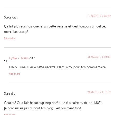
19/02/2017 à 09:42
Stacy
dit :
Ça fait plusieurs fois que je fais cette recette et c’est toujours un délice,
merci beaucoup!
Répondre
26/02/2017 à 08:53
Lydie - Tours
dit :
Oh oui une Tuerie cette recette. Merci à toi pour ton commentaire!
Répondre
28/07/2017 à 10:52
Sara
dit :
Coucou! Ca a l’air beaucoup trop bon! tu le fais cuire au four a 180°?
Je connaissais pas du tout ton blog il est vraiment top!!
Répondre