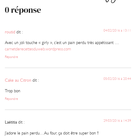
0 réponse
04/02/2016 à 13:11
routid
dit :
Avec un joli touche « girly », c’est un pain perdu très appétissant …
carnetderecettesduweb.wordpress.com
Répondre
05/02/2016 à 20:44
Cake au Citron
dit :
Trop bon
Répondre
29/03/2016 à 14:39
Laëtitia
dit :
J’adore le pain perdu…Au four, ça doit être super bon !!