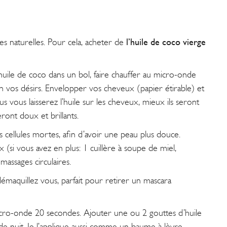
s naturelles. Pour cela, acheter de
l’huile de coco vierge
huile de coco dans un bol, faire chauffer au micro-onde
n vos désirs. Envelopper vos cheveux (papier étirable) et
s vous laisserez l’huile sur les cheveux, mieux ils seront
ront doux et brillants.
es cellules mortes, afin d’avoir une peau plus douce.
 (si vous avez en plus: 1 cuillère à soupe de miel,
massages circulaires.
démaquillez vous, parfait pour retirer un mascara
micro-onde 20 secondes. Ajouter une ou 2 gouttes d’huile
e nuit. Je l’applique aussi comme un baume à lèvre