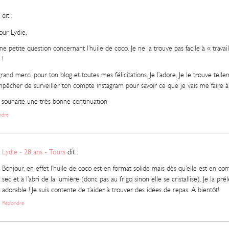
dit :
our Lydie,
 une petite question concernant l’huile de coco. Je ne la trouve pas facile à « trav
 !
rand merci pour ton blog et toutes mes félicitations. Je l’adore. Je le trouve tel
pêcher de surveiller ton compte instagram pour savoir ce que je vais me faire à 
e souhaite une très bonne continuation
ndre
Lydie - 28 ans - Tours
dit :
Bonjour, en effet l’huile de coco est en format solide mais dès qu’elle est en con
sec et à l’abri de la lumière (donc pas au frigo sinon elle se cristallise). Je la
adorable ! Je suis contente de t’aider à trouver des idées de repas. A bientôt!
Répondre