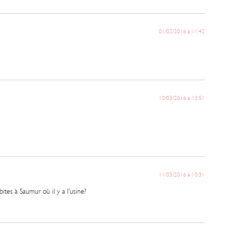
01/02/2016 à 11:42
10/03/2016 à 13:51
11/03/2016 à 10:31
ites à Saumur où il y a l’usine?