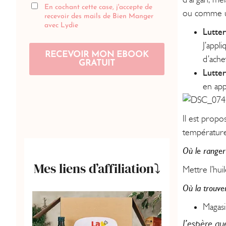
ou comme u
Lutter
J’appl
d’ache
Lutter
en app
Il est propo
température
Où le ranger
Mes liens d’affiliation⤵️
Mettre l’hui
Où la trouver
Magasi
J’espère qu