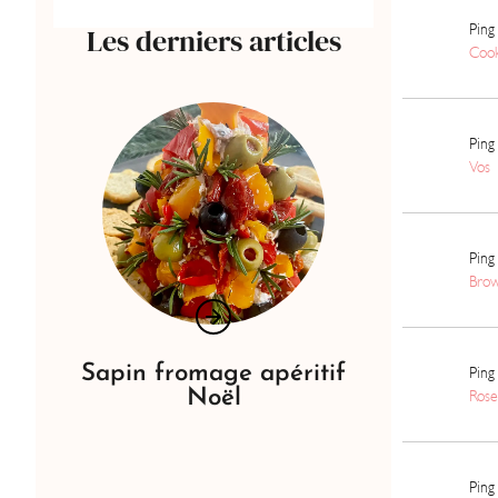
Ping 
Les derniers articles
Cook
Ping 
Vos 
Ping 
Brow
Sapin fromage apéritif
Ping 
Noël
Rose
Ping 