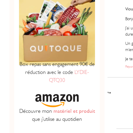
Viou
Bonj
J’ai
dure
Un g
m’em
Je t
Box repas sans engagement 90€ de
Répo
réduction avec le code
LYDIE-
QTQ30
Découvre mon
matériel et produit
que j’utilise au quotidien