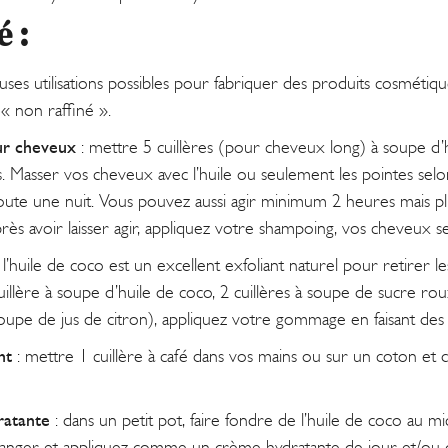
é :
s utilisations possibles pour fabriquer des produits cosmétique
 « non raffiné ».
ur cheveux
: mettre 5 cuillères (pour cheveux long) à soupe d’
 Masser vos cheveux avec l’huile ou seulement les pointes selo
 toute une nuit. Vous pouvez aussi agir minimum 2 heures mais plu
rès avoir laisser agir, appliquez votre shampoing, vos cheveux se
 l’huile de coco est un excellent exfoliant naturel pour retirer l
uillère à soupe d’huile de coco, 2 cuillères à soupe de sucre roux
soupe de jus de citron), appliquez votre gommage en faisant des 
nt
: mettre 1 cuillère à café dans vos mains ou sur un coton et 
atante
: dans un petit pot, faire fondre de l’huile de coco au 
langer et appliquez comme un crème hydratante de jour et/ou d