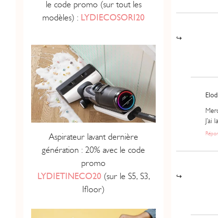
le code promo (sur tout les
modèles) :
LYDIECOSORI20
Elod
Merc
J’ai
Répo
Aspirateur lavant dernière
génération : 20% avec le code
promo
LYDIETINECO20
(sur le S5, S3,
Ifloor)