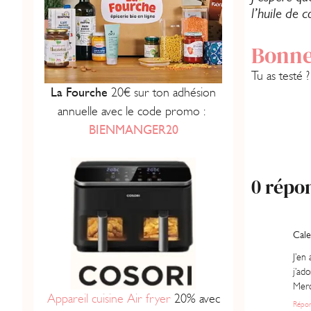
l’huile de 
Bonne
Tu as testé 
La Fourche
20€ sur ton adhésion
annuelle avec le code promo :
BIENMANGER20
0 répo
Cale
J’en
j’ado
Merc
Appareil cuisine Air fryer
20% avec
Répo