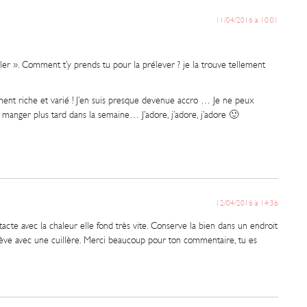
11/04/2016 à 10:01
ailler ». Comment t’y prends tu pour la prélever ? je la trouve tellement
lement riche et varié ! J’en suis presque devenue accro … Je ne peux
manger plus tard dans la semaine… J’adore, j’adore, j’adore 🙂
12/04/2016 à 14:36
tacte avec la chaleur elle fond très vite. Conserve la bien dans un endroit
 prélève avec une cuillère. Merci beaucoup pour ton commentaire, tu es