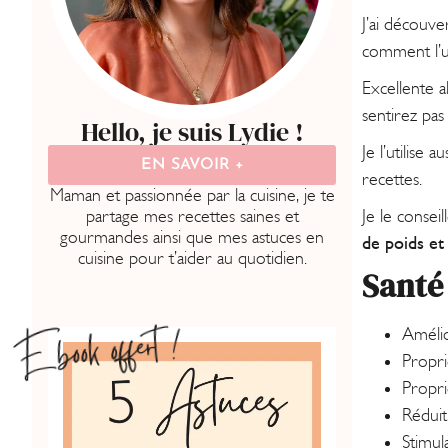
J’ai découve
comment l’ut
Excellente al
sentirez pas
Hello, je suis Lydie !
Je l’utilise
EN SAVOIR +
recettes.
Maman et passionnée par la cuisine, je te
partage mes recettes saines et
Je le consei
gourmandes ainsi que mes astuces en
de poids et 
cuisine pour t’aider au quotidien.
Santé 
Ebook offert !
Amélio
Propri
Propri
Réduit
Stimul