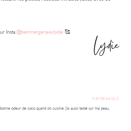
sur Insta
@bienmangeraveclydie
🥰
Lydie
31/01/2016 à 22:12
e bonne odeur de coco quand on cuisine. J’ai aussi testé sur ma peau,