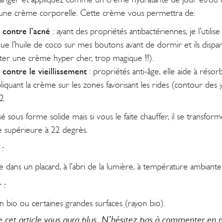
ne crème corporelle. Cette crème vous permettra de:
 contre l’acné
: ayant des propriétés antibactériennes, je l’utili
ique l’huile de coco sur mes boutons avant de dormir et ils dispa
ter une crème hyper cher, trop magique !!!).
 contre le vieillissement
: propriétés anti-âge, elle aide à résorb
liquant la crème sur les zones favorisant les rides (contour des
sé sous forme solide mais si vous le faite chauffer, il se transfo
 supérieure à 22 degrès.
 :
le dans un placard, à l’abri de la lumière, à température ambiant
 :
n bio ou certaines grandes surfaces (rayon bio).
e cet article vous aura plus. N’hésitez pas à commenter en m