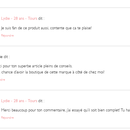
Lydie - 28 ans - Tours
dit :
Je suis fan de ce produit aussi, contente que ca te plaise!
Répondre
ie
dit :
i pour ton superbe article pleins de conseils.
 la chance d’avoir la boutique de cette marque à côté de chez moi!
ndre
Lydie - 28 ans - Tours
dit :
Merci beaucoup pour ton commentaire, j’ai essayé qu’il soit bien complet! Tu hab
Répondre