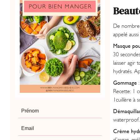
Beaut
De nombreuse
appelé aussi
Masque po
30 secondes.
laisser agir
hydratés. Ap
Gommage
:
Recette: 1 c
1cuillère à 
Démaquilla
waterproof.
Crème hydr
d’argan, mé