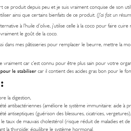
rt ce produit depuis peu et je suis vraiment conquise de son ut
iliser ainsi que certains bienfaits de ce produit.
(J’ai fait un résu
ternative à l’huile d’olive, j’utilise celle à la coco pour faire cui
 vraiment le goût de la coco.
 aussi dans mes pâtisseries pour remplacer le beurre, mettre la m
lle vraiment car c’est connu pour être plus sain pour votre org
pour le stabiliser
car il contient des acides gras bon pour le f
:
re la digestion,
été antibactériennes (améliore le système immunitaire: aide à pr
été antiseptiques (guérison des blessures, cicatrices, vergetures)
 le taux de mauvais cholestérol (risque réduit de maladies et de 
ant la thyroïde: équilibre le système hormonal.