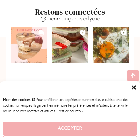
Restons connectées
@bienmangeraveclydie
Miam des cookies 🍪
Pour améliorer ton expérience sur mon site, je cuisine avec des
cookies numériques. Ils gardent en mémoire tes préférences et m'aident à te servir le
meilleur de mes recettes et astuces. C'est ok pour toi ?
ACCUEIL
MES RECETTES
MON PROGRAMME
BOUTIQUE
CONTENU GRATUIT
À PROPOS
ACCEPTER
CONTACT