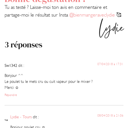
Tu as testé ? Laisse-moi ton avis en commentaire et
partage-moi le résultat sur Insta
@bienmangeraveclydie
🥰
Lydie
3 réponses
07/04/2018 à 17:31
Sw1342
dit :
Bonjour ^^
Le poulet tu le mets cru ou cuit vapeur pour le mixer ?
Merci ☺️
Répondre
08/04/2018 à 21:06
Lydie - Tours
dit :
Bonjour, poulet cru ☺️