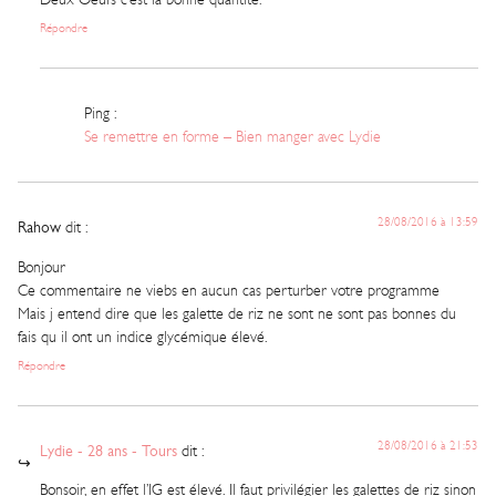
Répondre
Ping :
Se remettre en forme – Bien manger avec Lydie
28/08/2016 à 13:59
Rahow
dit :
Bonjour
Ce commentaire ne viebs en aucun cas perturber votre programme
Mais j entend dire que les galette de riz ne sont ne sont pas bonnes du
fais qu il ont un indice glycémique élevé.
Répondre
28/08/2016 à 21:53
Lydie - 28 ans - Tours
dit :
Bonsoir, en effet l’IG est élevé. Il faut privilégier les galettes de riz sinon