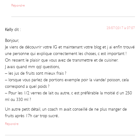
Répondre
25/07/2017 à 07:07
Kelly
dit :
Bonjour,
Je viens de découvrir votre IG et maintenant votre blog et j ai enfin trouvé
une personne qui explique correctement les choses, c est important !
On ressent le plaisir que vous avez de transmettre et de cuisiner.
J avais quand mm qql questions,
– les jus de fruits sont mieux frais ?
– lorsque vous parlez de portions exemple poir la viande/ poisson, cela
correspond a quel poids ?
– Pour les 1/2 verres de lait ou autre, c est préférable la moitié d un 250
ml ou 330 ml ?
Un autre petit détail, un coach m avait conseillé de ne plus manger de
fruits après 17h car trop sucré..
Répondre