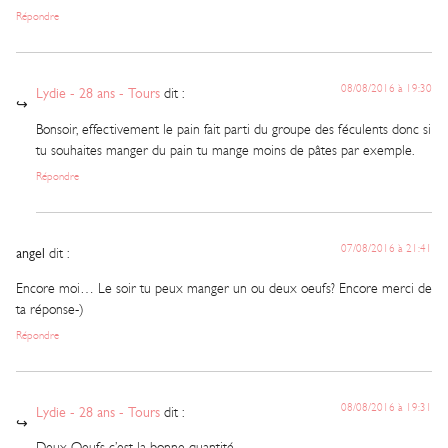
Répondre
08/08/2016 à 19:30
Lydie - 28 ans - Tours
dit :
Bonsoir, effectivement le pain fait parti du groupe des féculents donc si
tu souhaites manger du pain tu mange moins de pâtes par exemple.
Répondre
07/08/2016 à 21:41
angel
dit :
Encore moi… Le soir tu peux manger un ou deux oeufs? Encore merci de
ta réponse-)
Répondre
08/08/2016 à 19:31
Lydie - 28 ans - Tours
dit :
Deux Oeufs c’est la bonne quantité.