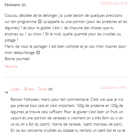
22/02/2016 à 18:10
Nolwenn
dit :
Coucou, désolée de te déranger, j’ai juste besoin de quelques precisions
sur ton programme 😊 qu’appelle tu une portion (pour les protéines et les
légumes) ? et pour le goûter c’est 1 de chacune des choses que tu
énonces ou 1 au choix ? Et le midi, quelle quantité pour les crudités ou
potage ?
Merci de nous le partager il est bien complet et je vais m’en inspirer pour
mon rééquilibrage 😊
Bonne journée!
Répondre
22/02/2016 à 19:31
Lydie - 28 ans - Tours
dit :
Bonsoir Nolween, merci pour ton commentaire. C’est vrai que je n’ai
pas précisé tout cela et c’est important. 100g de proteine et 100g de
legumes je trouve cela suffisant. Pour le gouter c’est bien un fruit, un
yaourt et une portion de cereales si vraiment on a très faim ou si on
va où on a fait du sport( 1barre de cereale, 1petit morceau de pain).
En ce qui concerne crudités ou potage tu remplis un petit bol et ca te