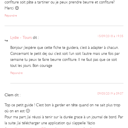
confiture soit pâte a tartiner ou je peux prendre beurre et confiture?
Merci 😊
Répondre
15/09/2018 à 19:35
Lydie - Tours
dit :
Bonjour j’espère que cette fiche te guidera, c’est à adapter à chacun.
Concernant le petit dej oui c’est soit l’un soit l’autre mais une fois par
semaine tu peux te faire beurre confiture. Il ne faut pas que ce soit
tout les jours. Bon courage
Répondre
09/05/2019 à 09:07
Clem
dit :
Top ce petit guide ! C’est bon à garder en tête quand on ne sait plus trop
où on en est 🙂
Pour ma part j’ai réussi à tenir sur la durée grace à un journal de bord. Par
la suite j’ai télécharger une application qui s’appelle Yazio