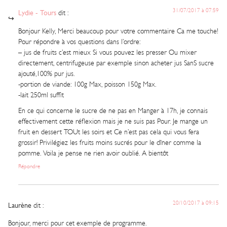
31/07/2017 à 07:59
Lydie - Tours
dit :
Bonjour Kelly, Merci beaucoup pour votre commentaire Ca me touche!
Pour répondre à vos questions dans l’ordre:
– jus de fruits c’est mieux Si vous pouvez les presser Ou mixer
directement, centrifugeuse par exemple sinon acheter jus SanS sucre
ajouté,100% pur jus.
-portion de viande: 100g Max, poisson 150g Max.
-lait 250ml suffit
En ce qui concerne le sucre de ne pas en Manger à 17h, je connais
effectivement cette réflexion mais je ne suis pas Pour. Je mange un
fruit en dessert TOUt les soirs et Ce n’est pas cela qui vous fera
grossir! Privilégiez les fruits moins sucrés pour le dîner comme la
pomme. Voila je pense ne rien avoir oublié. A bientôt
Répondre
20/10/2017 à 09:15
Laurène
dit :
Bonjour, merci pour cet exemple de programme.