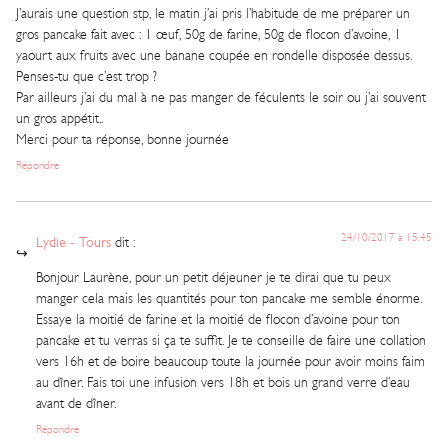
J’aurais une question stp, le matin j’ai pris l’habitude de me préparer un
gros pancake fait avec : 1 œuf, 50g de farine, 50g de flocon d’avoine, 1
yaourt aux fruits avec une banane coupée en rondelle disposée dessus.
Penses-tu que c’est trop ?
Par ailleurs j’ai du mal à ne pas manger de féculents le soir ou j’ai souvent
un gros appétit..
Merci pour ta réponse, bonne journée
Répondre
24/10/2017 à 15:45
Lydie - Tours
dit :
Bonjour Laurène, pour un petit déjeuner je te dirai que tu peux
manger cela mais les quantités pour ton pancake me semble énorme.
Essaye la moitié de farine et la moitié de flocon d’avoine pour ton
pancake et tu verras si ça te suffit. Je te conseille de faire une collation
vers 16h et de boire beaucoup toute la journée pour avoir moins faim
au dîner. Fais toi une infusion vers 18h et bois un grand verre d’eau
avant de dîner.
Répondre