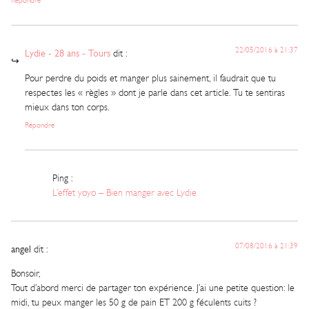
Répondre
22/05/2016 à 21:37
Lydie - 28 ans - Tours
dit :
Pour perdre du poids et manger plus sainement, il faudrait que tu
respectes les « règles » dont je parle dans cet article. Tu te sentiras
mieux dans ton corps.
Répondre
Ping :
L’effet yoyo – Bien manger avec Lydie
07/08/2016 à 21:39
angel
dit :
Bonsoir,
Tout d’abord merci de partager ton expérience. J’ai une petite question: le
midi, tu peux manger les 50 g de pain ET 200 g féculents cuits ?