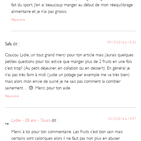
fait du sport. J’en ai beaucoup manger au début de mon réequilibrage
alimentaire et je n’ai pas grossis.
Répondre
09/10/2016 à 15:42
Safa
dit :
Coucou Lydie, un tout grand merci pour ton article mais j’aurais quelques
petites questions pour toi; est-ce que manger plus de 2 fruits en une fois
c’est trop? (Au petit déjeuner, en collation ou en dessert). En général je
n’ai pas très faim à midi (juste un potage par exemple me va très bien)
mais alors mon envie de sucré je ne sais pas comment la combler
sainement… 😓. Merci pour ton aide.
Répondre
10/10/2016 à 19:57
Lydie - 28 ans - Tours
dit :
Merci à toi pour ton commentaire. Les fruits c’est bon sain mais
certains sont caloriques alors il ne faut pas non plus en abuser.