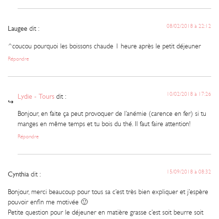
08/02/2018 à 22:12
Laugee
dit :
^coucou pourquoi les boissons chaude 1 heure après le petit déjeuner
Répondre
10/02/2018 à 17:26
Lydie - Tours
dit :
Bonjour, en faite ça peut provoquer de l’anémie (carence en fer) si tu
manges en même temps et tu bois du thé. Il faut faire attention!
Répondre
15/09/2018 à 08:32
Cynthia
dit :
Bonjour, merci beaucoup pour tous sa c’est très bien expliquer et j’espère
pouvoir enfin me motivée 🙂
Petite question pour le déjeuner en matière grasse c’est soit beurre soit