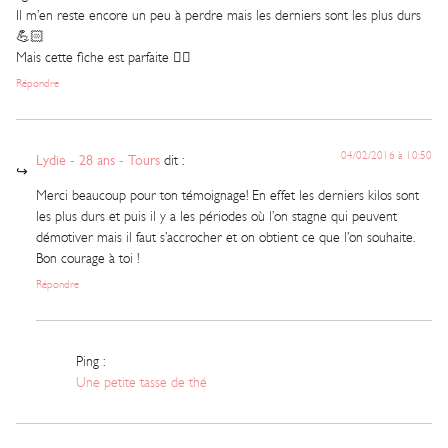
Il m’en reste encore un peu à perdre mais les derniers sont les plus durs
💪🏻
Mais cette fiche est parfaite 👍🏻
Répondre
04/02/2016 à 10:50
Lydie - 28 ans - Tours
dit :
Merci beaucoup pour ton témoignage! En effet les derniers kilos sont
les plus durs et puis il y a les périodes où l’on stagne qui peuvent
démotiver mais il faut s’accrocher et on obtient ce que l’on souhaite.
Bon courage à toi !
Répondre
Ping :
Une petite tasse de thé