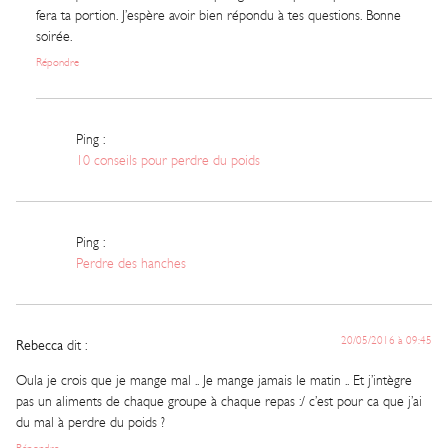
fera ta portion. J’espère avoir bien répondu à tes questions. Bonne
soirée.
Répondre
Ping :
10 conseils pour perdre du poids
Ping :
Perdre des hanches
20/05/2016 à 09:45
Rebecca
dit :
Oula je crois que je mange mal .. Je mange jamais le matin .. Et j’intègre
pas un aliments de chaque groupe à chaque repas :/ c’est pour ca que j’ai
du mal à perdre du poids ?