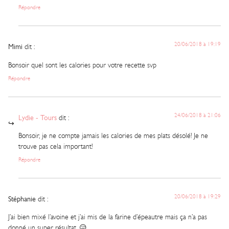
Répondre
20/06/2018 à 19:19
Mimi
dit :
Bonsoir quel sont les calories pour votre recette svp
Répondre
24/06/2018 à 21:06
Lydie - Tours
dit :
Bonsoir, je ne compte jamais les calories de mes plats désolé! Je ne
trouve pas cela important!
Répondre
20/06/2018 à 19:29
Stéphanie
dit :
J’ai bien mixé l’avoine et j’ai mis de la farine d’épeautre mais ça n’a pas
donné un super résultat. 😥