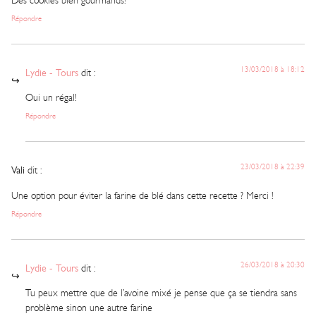
Des cookies bien gourmands!
Répondre
13/03/2018 à 18:12
Lydie - Tours
dit :
Oui un régal!
Répondre
23/03/2018 à 22:39
Vali
dit :
Une option pour éviter la farine de blé dans cette recette ? Merci !
Répondre
26/03/2018 à 20:30
Lydie - Tours
dit :
Tu peux mettre que de l’avoine mixé je pense que ça se tiendra sans
problème sinon une autre farine