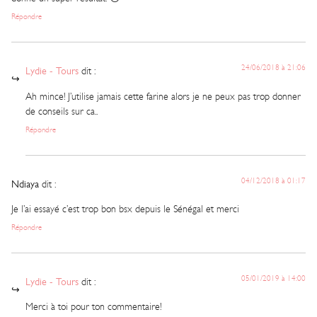
Répondre
24/06/2018 à 21:06
Lydie - Tours
dit :
Ah mince! J’utilise jamais cette farine alors je ne peux pas trop donner
de conseils sur ca..
Répondre
04/12/2018 à 01:17
Ndiaya
dit :
Je l’ai essayé c’est trop bon bsx depuis le Sénégal et merci
Répondre
05/01/2019 à 14:00
Lydie - Tours
dit :
Merci à toi pour ton commentaire!