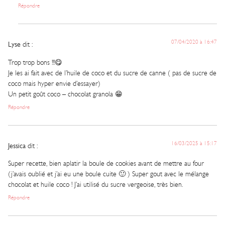
Répondre
07/04/2020 à 16:47
Lyse
dit :
Trop trop bons !!!😋
Je les ai fait avec de l’huile de coco et du sucre de canne ( pas de sucre de
coco mais hyper envie d’essayer)
Un petit goût coco – chocolat granola 😁
Répondre
16/03/2025 à 15:17
Jessica
dit :
Super recette, bien aplatir la boule de cookies avant de mettre au four
(j’avais oublié et j’ai eu une boule cuite 🙂 ) Super gout avec le mélange
chocolat et huile coco ! J’ai utilisé du sucre vergeoise, très bien.
Répondre