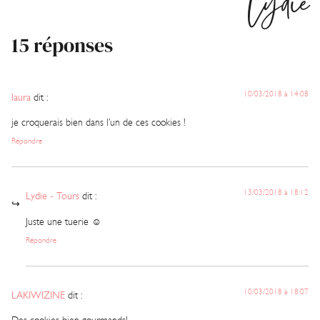
Lydie
15 réponses
10/03/2018 à 14:08
laura
dit :
je croquerais bien dans l’un de ces cookies !
Répondre
13/03/2018 à 18:12
Lydie - Tours
dit :
Juste une tuerie ☺️
Répondre
10/03/2018 à 18:07
LAKIWIZINE
dit :