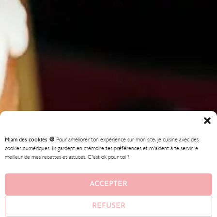
Miam des cookies 🍪
Pour améliorer ton expérience sur mon site, je cuisine avec des
cookies numériques. Ils gardent en mémoire tes préférences et m'aident à te servir le
meilleur de mes recettes et astuces. C'est ok pour toi ?
ACCEPTER
REFUSER