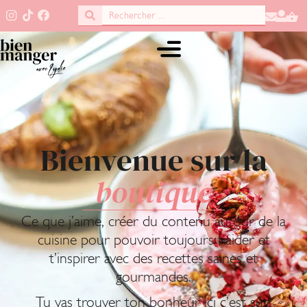
Bienvenue sur la
boutique
Ce que j’aime, créer du contenu autour de la
cuisine pour pouvoir toujours t’aider et
t’inspirer avec des recettes saines et
gourmandes.
Tu vas trouver ton bonheur ici c’est sûr!