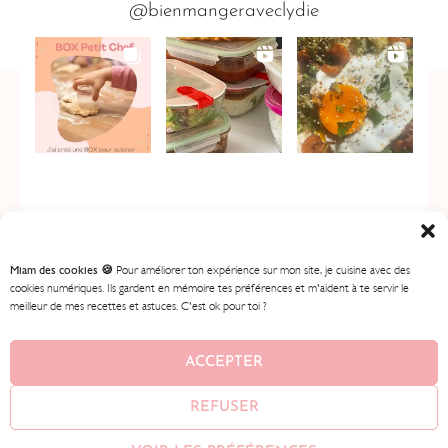
@bienmangeraveclydie
Miam des cookies 🍪
Pour améliorer ton expérience sur mon site, je cuisine avec des
cookies numériques. Ils gardent en mémoire tes préférences et m'aident à te servir le
meilleur de mes recettes et astuces. C'est ok pour toi ?
ACCUEIL
MES RECETTES
MON PROGRAMME
BOUTIQUE
CONTENU GRATUIT
À PROPOS
ACCEPTER
CONTACT
REFUSER
© 2026
BIEN MANGER AVEC LYDIE
• AVEC ♥ PAR
AMEENA