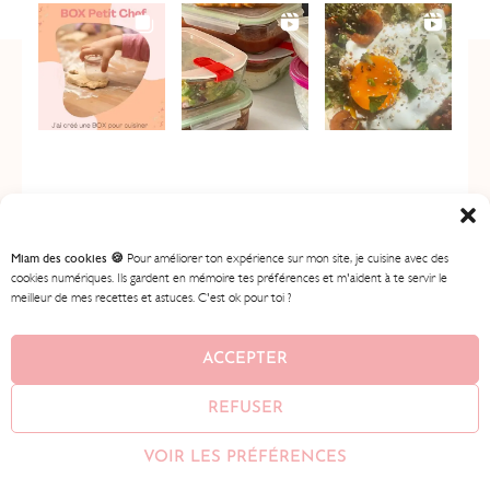
Miam des cookies 🍪
Pour améliorer ton expérience sur mon site, je cuisine avec des
cookies numériques. Ils gardent en mémoire tes préférences et m'aident à te servir le
meilleur de mes recettes et astuces. C'est ok pour toi ?
ACCUEIL
MES RECETTES
MON PROGRAMME
BOUTIQUE
CONTENU GRATUIT
À PROPOS
ACCEPTER
CONTACT
REFUSER
© 2026
BIEN MANGER AVEC LYDIE
• AVEC ♥ PAR
AMEENA
VOIR LES PRÉFÉRENCES
MIAH
•
MENTIONS LÉGALES •
CONDITIONS GÉNÉRALES DE
VENTE