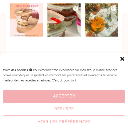
Miam des cookies 🍪
Pour améliorer ton expérience sur mon site, je cuisine avec des
cookies numériques. Ils gardent en mémoire tes préférences et m'aident à te servir le
meilleur de mes recettes et astuces. C'est ok pour toi ?
ACCUEIL
MES RECETTES
MON PROGRAMME
BOUTIQUE
CONTENU GRATUIT
À PROPOS
ACCEPTER
CONTACT
REFUSER
© 2026
BIEN MANGER AVEC LYDIE
• AVEC ♥ PAR
AMEENA
VOIR LES PRÉFÉRENCES
MIAH
•
MENTIONS LÉGALES •
CONDITIONS GÉNÉRALES DE
VENTE