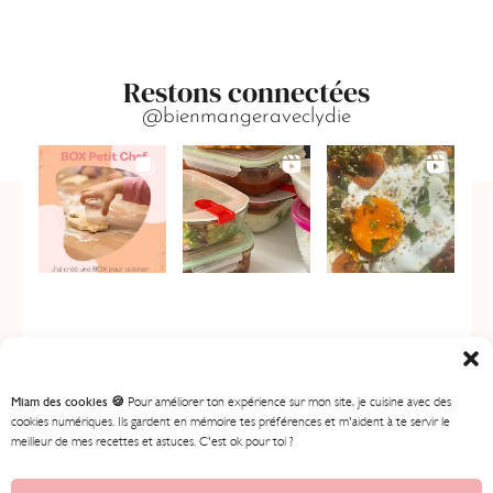
Restons connectées
@bienmangeraveclydie
Miam des cookies 🍪
Pour améliorer ton expérience sur mon site, je cuisine avec des
cookies numériques. Ils gardent en mémoire tes préférences et m'aident à te servir le
meilleur de mes recettes et astuces. C'est ok pour toi ?
ACCUEIL
MES RECETTES
MON PROGRAMME
BOUTIQUE
CONTENU GRATUIT
À PROPOS