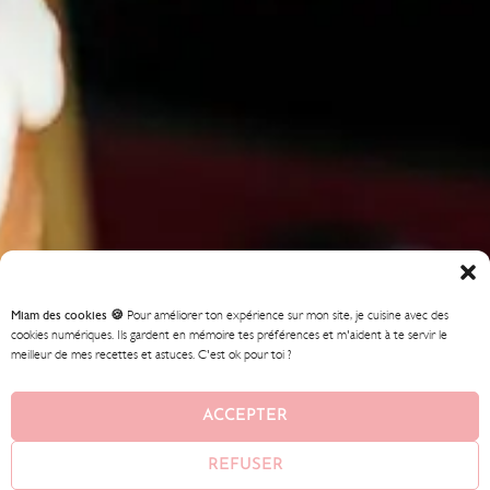
Miam des cookies 🍪
Pour améliorer ton expérience sur mon site, je cuisine avec des
cookies numériques. Ils gardent en mémoire tes préférences et m'aident à te servir le
meilleur de mes recettes et astuces. C'est ok pour toi ?
ACCEPTER
REFUSER