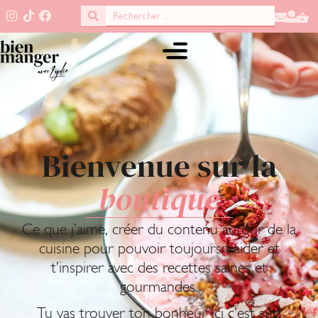
Bienvenue sur la
boutique
Ce que j’aime, créer du contenu autour de la
cuisine pour pouvoir toujours t’aider et
t’inspirer avec des recettes saines et
gourmandes.
Tu vas trouver ton bonheur ici c’est sûr!