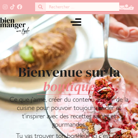
Bienvenue sur la
boutique
Ce que j’aime, créer du contenu autour de la
cuisine pour pouvoir toujours t’aider et
t’inspirer avec des recettes saines et
gourmandes.
Tu vas trouver ton bonheur ici c’est sûr!