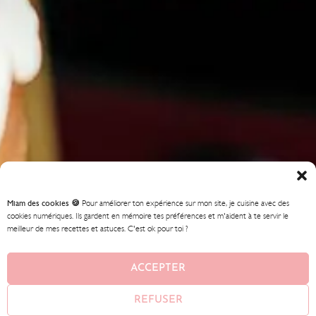
Miam des cookies 🍪
Pour améliorer ton expérience sur mon site, je cuisine avec des
cookies numériques. Ils gardent en mémoire tes préférences et m'aident à te servir le
meilleur de mes recettes et astuces. C'est ok pour toi ?
ACCEPTER
REFUSER